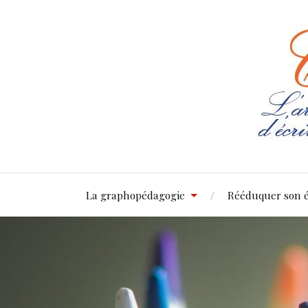
La graphopédagogie
Rééduquer son é