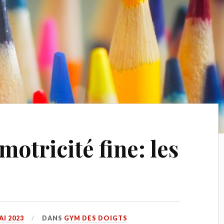
motricité fine: les
AI 2023
DANS
GYM DES DOIGTS