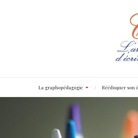
La graphopédagogie
Rééduquer son é