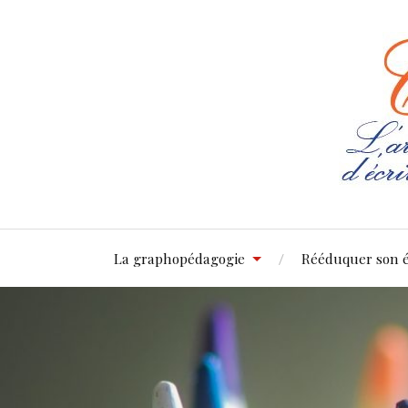
La graphopédagogie
Rééduquer son é